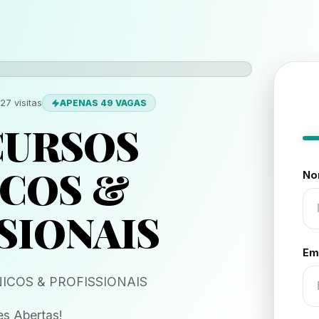
27
visitas
APENAS 49 VAGAS
CURSOS
ICOS
&
No
SIONAIS
Em
ICOS & PROFISSIONAIS
es Abertas!