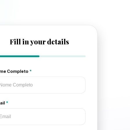
Fill in your details
me Completo
*
ail
*