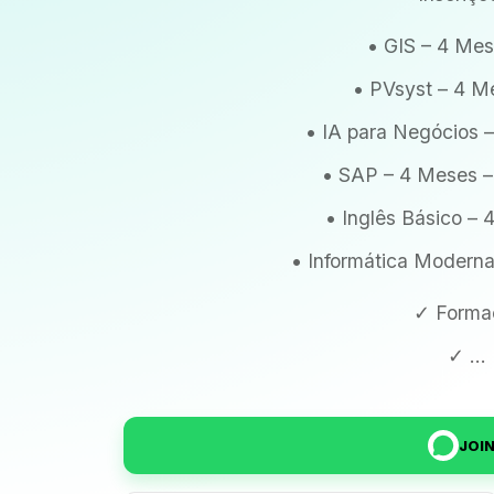
• GIS – 4 Me
• PVsyst – 4 M
• IA para Negócios 
• SAP – 4 Meses 
• Inglês Básico –
• Informática Modern
✓ Formaç
✓ ...
JOIN